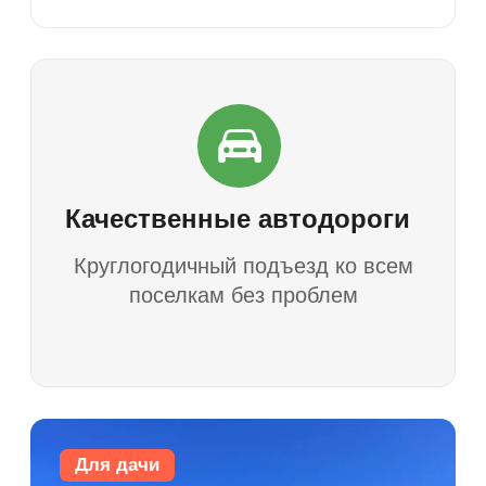
Усадьба Глебово
48 км от МКАД
Егорьевское шоссе
Раменский район
от 170 000 ₽
цена за сотку
Подробнее