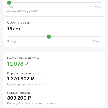
Каталог
На карте
20%
50%
от стоимости участка
Срок ипотеки
Премиум
15 лет
3 года
30 лет
Ежемесячный платёж
12 078 ₽
Переплата за весь срок
1 370 802 ₽
Сумма процентов по кредиту
Грин Лаундж
Сумма кредита
803 200 ₽
58 км от МКАД
После учёта первоначального взноса
Новорижское шоссе