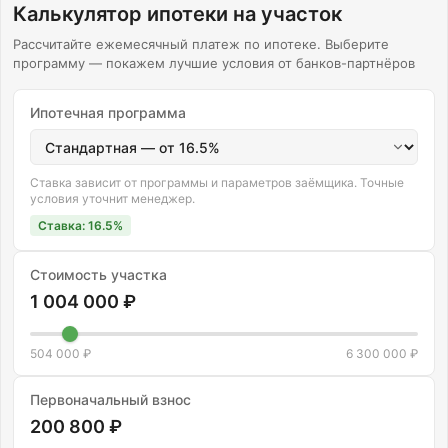
Калькулятор ипотеки на участок
Рассчитайте ежемесячный платеж по ипотеке. Выберите
программу — покажем лучшие условия от банков-партнёров
Ипотечная программа
Ставка зависит от программы и параметров заёмщика. Точные
условия уточнит менеджер.
Ставка: 16.5%
Стоимость участка
Коттеджные поселки
1 004 000 ₽
с участками
в ипотеку
504 000 ₽
6 300 000 ₽
Выберите землю в благоустроенном поселке
с развитой инфраструктурой и распределите
Первоначальный взнос
ваши платежи на выгодный срок
200 800 ₽