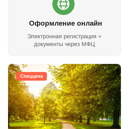
Земельные участки в коттеджных поселках
Московской области.
С 2015 года на рынке.
109 456, город Москва, Рязанский
пр-кт, д. 75 к. 4, помещ. 6н/8
+7 (495) 189-68-16
09:00 - 20:00, ежедневно
info@good-zem.com
Поселки
Грин Лаундж
Уютная Долина
Усадьба Глебово
Новое Давыдово
Солнечная Поляна