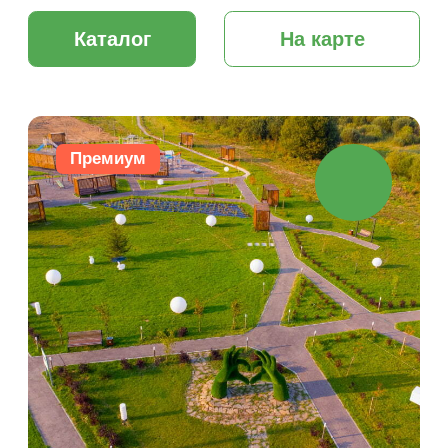
Для дачи
Уютная Долина
55 км от МКАД
Новорязанское шоссе
Раменский район
от 117 000 ₽