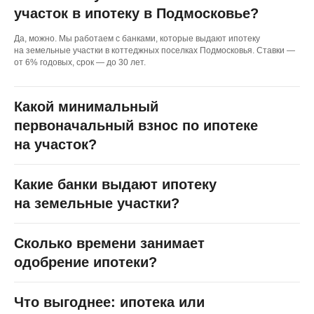
Российской Федерации.
участок в ипотеку в Подмосковье?
К нашему сайту подключен сервис веб-аналитики Яндекс.
Да, можно. Мы работаем с банками, которые выдают ипотеку
Метрика, использующий cookie. Оставаясь на сайте,
вы даете свое Согласие на обработку персональных
на земельные участки в коттеджных поселках Подмосковья. Ставки —
данных с помощью этого сервиса в порядке, указанном
от 6% годовых, срок — до 30 лет.
в
Политике обработки пользовательских данных
и
в
Политике в отношении обработки персональных данных
.
Какой минимальный
первоначальный взнос по ипотеке
на участок?
Какие банки выдают ипотеку
на земельные участки?
Сколько времени занимает
одобрение ипотеки?
Что выгоднее: ипотека или