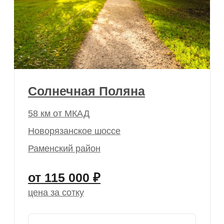
Петровское
Ульянинская Роща
Чулково Парк
Морозово Парк
Информация
О компании
Рассрочка
Ипотека
Дома
Для бизнеса
Отзывы
Вопросы и ответы
Акции