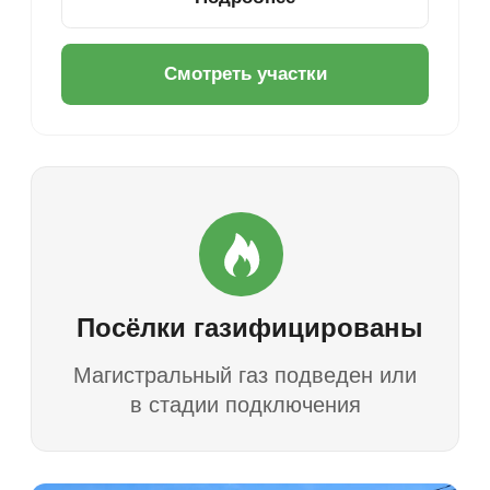
об ипотеке
на земельные
участки