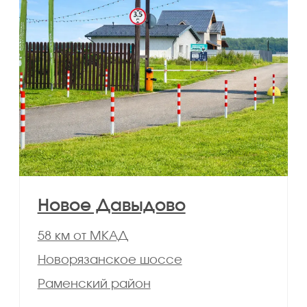
Электричество
Газ
15 кВт на участок
Магистральный
Водопровод
Дороги
Центральный
Качественное покрытие
Охрана
УК
Шлагбаум+видео
Есть в поселках
Детские площадки
Интернет
Есть в поселках
Высокоскоростной