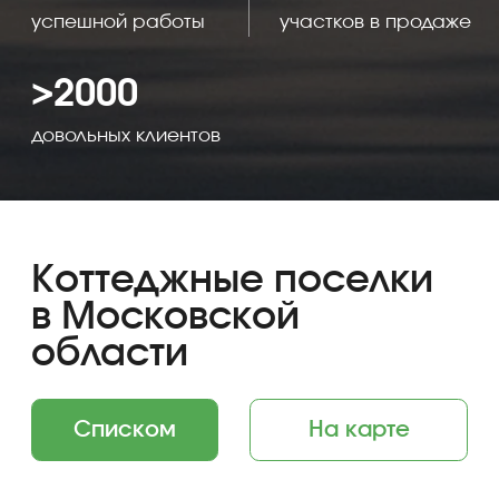
Грин Лаундж
58 км от МКАД
Новорижское шоссе
Истринский район
от 525 000 ₽
цена за сотку
Подробнее