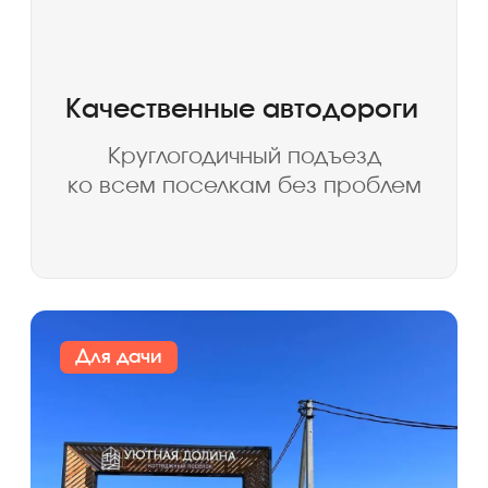
Электричество во всех
поселках
Мощность 15 кВт — хватит
на дом, баню и зарядку
электромобиля
Семейный