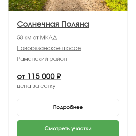
Возможность приобрести собственный
участок в рассрочку без
первоначального взноса уже сегодня
Посмотреть условия
Рассрочка 0%
от застройщика
Беспроцентная рассрочка
напрямую от застройщика сроком
до 1 года без банков и документов
— только паспорт
Посмотреть условия