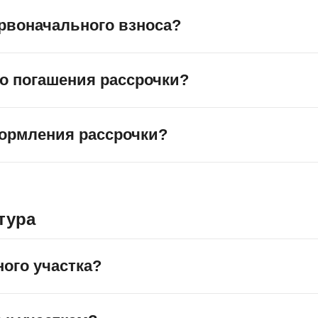
ервоначального взноса?
 18 месяцев.
у без первоначального взноса. Для оформления достаточно
о погашения рассрочки?
ней. Максимальный срок рассрочки — 60 месяцев с фиксир
в любой момент без штрафов, комиссий и дополнительных п
ормления рассрочки?
таточно паспорта гражданина РФ и СНИЛС. Не требуются с
 нескольких рабочих дней.
тура
ного участка?
ервую очередь из цены, указанной в договоре купли-прода