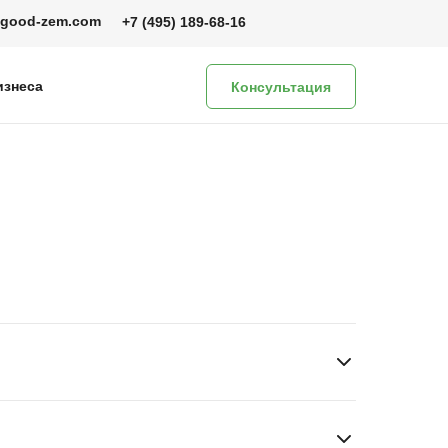
@good-zem.com
+7 (495) 189-68-16
изнеса
Консультация
ешного запуска коттеджных посёлков.
 природы со всеми необходимыми удобствами.