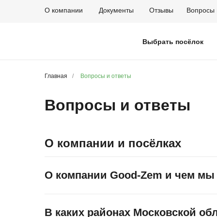
О компании
Документы
Отзывы
Вопросы 
Выбрать посёлок
Главная
/
Вопросы и ответы
Вопросы и ответы
О компании и посёлках
О компании Good-Zem и чем мы
Good-Zem — одна из крупнейших компаний на 
В каких районах Московской об
На протяжении целого десятилетия наша компа