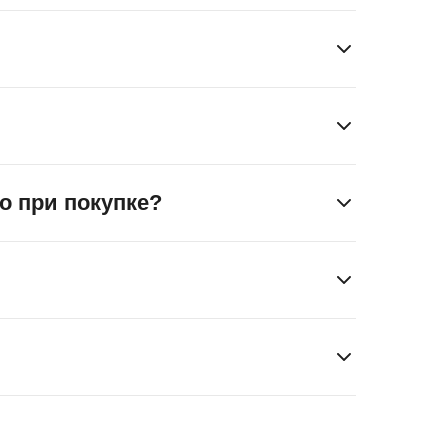
, а также наличие обременений, арестов и иных
о при покупке?
листом, что обеспечивает их соответствие
 точно видеть границы, избежать споров
о уплачивать земельный налог как собственник;
бственности. Регистрация занимает