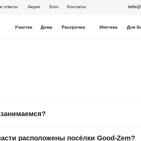
и ответы
Акции
Блог
Контакты
info
Участки
Дома
Рассрочка
Ипотека
Для б
 занимаемся?
рынке загородной недвижимости с многолетним опытом усп
ласти расположены посёлки Good-Zem?
ния помогает людям и их семьям найти свой уголок среди