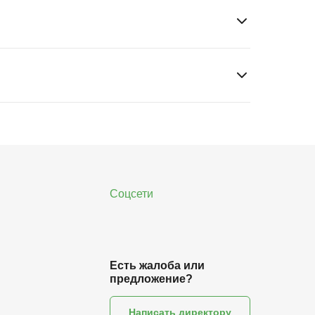
отзывов), а также на партнёрских площадках:
 подключение коммуникаций согласно
купли-продажи.
Соцсети
Есть жалоба или
предложение?
Написать директору