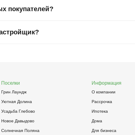
ых покупателей?
роживания.
альном сайте, на Яндекс.Картах (рейтинг 5,0, более 145 
застройщик?
 с указанием даты и имени автора.
елок, соответствие участков заявленным характеристикам,
ассрочки и ипотеки. Все гарантии фиксируются в договоре 
Поселки
Информация
Грин Лаундж
О компании
Уютная Долина
Рассрочка
Усадьба Глебово
Ипотека
Новое Давыдово
Дома
Солнечная Поляна
Для бизнеса