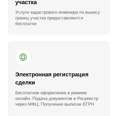
Управляющая компания
в каждом поселке
Чистота и порядок каждый день.
УК содержит дороги, убирает снег,
вывозит мусор, поддерживает
освещение, благоустройство.
Продажа без посредников
Гарантия самой низкой цены. Работаем
напрямую как собственники земли.
Никаких агентских комиссий и наценок.