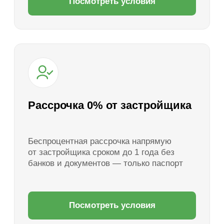
Волоколамское шоссе — зеленый и экологически
благополучное направление на западе
Подмосковья. Здесь нет шума магистралей,
но сохраняется отличная транспортная
доступность.
Коттеджный поселок «Грин Лаундж»,
расположенный между Волоколамским
и Новорижским шоссе, предлагает участки
от собственника без подряда площадью от 6
до 10 соток в наличии. Все участки подключены
к электричеству (15 кВт), по границе проходит
газ, проложены дороги и обеспечена охрана.
Поселок окружен сосновым лесом, работает