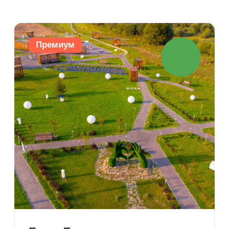
Грин Лаундж
58 км от МКАД
Новорижское шоссе
Истринский район
от 525 000 ₽
цена за сотку
Выгодные условия