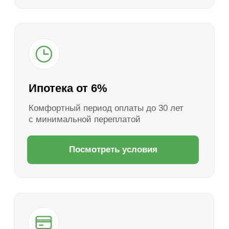
управляющая компания, обустроены зоны
отдыха и детские площадки.
Вы можете купить участок в ипотеку или
рассрочку без переплат. Это оптимальное
решение для тех, кто ищет землю под
строительство дома в экологически чистом
районе с развитой социальной инфраструктурой
и прозрачными условиями покупки.
Запишитесь на экскурсию
сегодня
Заполните форму, менеджер свяжется
и расскажет подробности