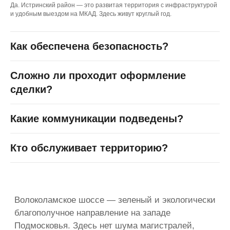
Да. Истринский район — это развитая территория с инфраструктурой
+7 (495) 189-68-16
и удобным выездом на МКАД. Здесь живут круглый год.
09:00 - 20:00, ежедневно
info@good-zem.com
Как обеспечена безопасность?
Сложно ли проходит оформление
сделки?
Поселки
Грин Лаундж
Какие коммуникации подведены?
Уютная Долина
Усадьба Глебово
Кто обслуживает территорию?
Новое Давыдово
Солнечная Поляна
Петровское
Ульянинская Роща
Чулково Парк