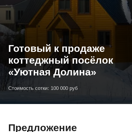
коттеджный посёлок
«Уютная Долина»
Стоимость сотки: 100 000 руб
Предложение
к приобретению
полностью
сформированный
коттеджный посёлок
с готовой
инфраструктурой