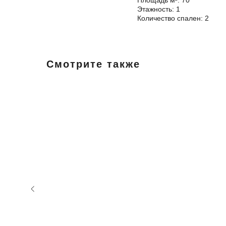
Площадь м²: 70
Этажность: 1
Количество спален: 2
Смотрите также
Готовый
дом с
участком