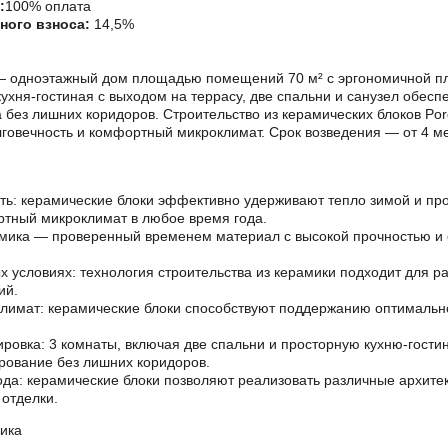
:
100% оплата
ного взноса:
14,5%
 — одноэтажный дом площадью помещений 70 м² с эргономичной пл
кухня-гостиная с выходом на террасу, две спальни и санузел обес
 без лишних коридоров. Строительство из керамических блоков Po
говечность и комфортный микроклимат. Срок возведения — от 4 м
ь: керамические блоки эффективно удерживают тепло зимой и про
тный микроклимат в любое время года.
амика — проверенный временем материал с высокой прочностью и
 условиях: технология строительства из керамики подходит для р
ий.
имат: керамические блоки способствуют поддержанию оптимально
ровка: 3 комнаты, включая две спальни и просторную кухню-гости
ование без лишних коридоров.
ода: керамические блоки позволяют реализовать различные архите
отделки.
ика