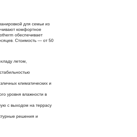
анировкой для семьи из
печивают комфортное
rotherm обеспечивает
есяцев. Стоимость — от 50
хладу летом,
 стабильностью
азличных климатических и
го уровня влажности в
ную с выходом на террасу
ктурные решения и