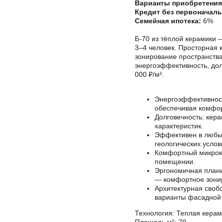
Варианты приобретения
Кредит без первоначаль
Семейная ипотека:
6%
Б-70 из тёплой керамики
3–4 человек. Просторная 
зонирование пространства
энергоэффективность, дол
000 ₽/м².
Энергоэффективност
обеспечивая комфор
Долговечность: кер
характеристик.
Эффективен в любых
геологических услов
Комфортный микрокл
помещении.
Эргономичная плани
— комфортное зонир
Архитектурная своб
варианты фасадной 
Технология: Теплая керам