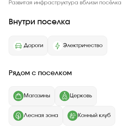
Найдите свой
земельный участок
Подберите по шоссе, расстоянию,
площади и способам покупки
Район
Раменский район
Истринский район
Шоссе
Новорижское
Новорязанское
Волоколамское
Егорьевское
Расстояние МКАД