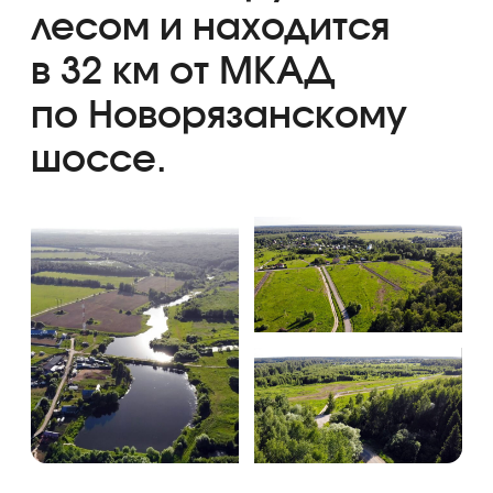
Дачный посёлок Петровское — тихое
уединённое место в ближайшем
Подмосковье. Поселок хорошо вписан
в природное окружение. В 1 км от посёлка
протекает река Велинка,образовывающая
каскад озёр, пригодных для купания и ловли
рыбы. Рядом с водоёмами расположен
конный клуб Лань.
До участка отличная асфальтированная
дорога с возможностью круглогодичного
подъезда. В посёлке предусмотрено
электричество от МОЭСК на 15 кВт
к каждому домовладению.
Возможна прописка и газификация.
Отличный вариант как под дачу, так и под
постоянное проживание.
Инфраструктура