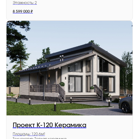
Компания Good-Zem более 11 лет
Этажность: 2
развивает загородную недвижимость,
8 599 000
₽
запуская поселки с продуманной
инфраструктурой и безопасной
средой. Мы превращаем сложные
этапы покупки и обустройства
в четкий алгоритм, чтобы дом у леса
или у реки стал для вас не мечтой,
а реальностью
У всех наших поселков:
Готовые коммуникации:
электричество, газ, дороги
Площадь от 4 до 18 соток
Рассрочка без
первоначального взноса
Проект К-120 Керамика
Экологически чистые районы
Площадь: 120,6м²
Подмосковья
Технология: Теплая керамика