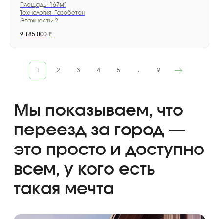
Площадь: 167м²
Технология: Газобетон
Этажность: 2
9 185 000
₽
Обращаем ваше внимание на то, что вся
представленная на сайте информация носит
исключительно информационный характер и ни при
каких условиях не является публичной офертой,
1
2
3
4
5
...
9
определяемой положениями Статьи 437(2)
Гражданского кодекса Российской Федерации.
К нашему сайту подключен сервис веб-аналитики
Яндекс. Метрика, использующий cookie. Оставаясь
на сайте, вы даете свое Согласие на обработку
персональных данных с помощью этого сервиса
в порядке, указанном в
Политике обработки
пользовательских данных
и в
Политике в отношении
обработки персональных данных
.