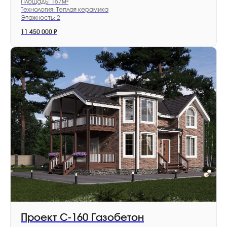
Площадь: 167м²
Дома
Технология: Теплая керамика
Этажность: 2
Для бизнеса
11 450 000
₽
Отзывы
Вопросы и ответы
Акции
Блог
Контакты
Соцсети
Есть жалоба или предложение?
Написать директору
Проект С-160 Газобетон