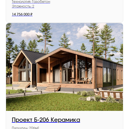
Технология: Газобетон
Этажность: 2
14 756 000
₽
Земельные участки в коттеджных поселках
Московской области.
С 2015 года на рынке.
109 456, город Москва, Рязанский
пр-кт, д. 75 к. 4, помещ. 6н/8
+7 (495) 189-68-16
09:00 - 20:00, ежедневно
info@good-zem.com
Проект Б-206 Керамика
Площадь: 206м²
Поселки