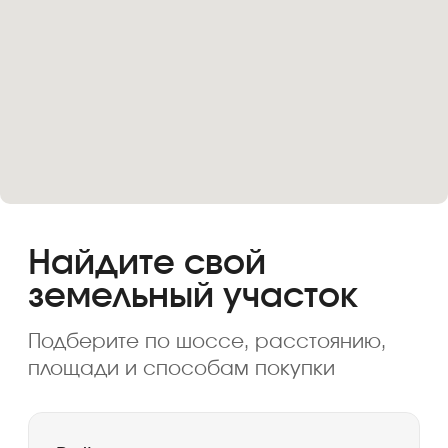
У воды
Способы покупки
Рассрочка 0%
Рассрочка без первого взноса
Ипотека
Получите персональную
подборку участков за 15
минут — бесплатно
Получить подборку
Дом с участком «под ключ»
от 4,5 млн
Выбирайте готовый загородный дом