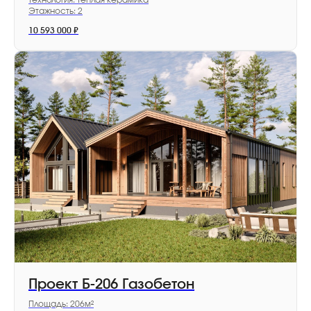
Этажность: 2
10 593 000
₽
Запишитесь на
экскурсию сегодня
Заполните форму, менеджер свяжется
и расскажет подробности
Я выражаю согласие с
политикой
в отношении обработки
персональных данных
и
политикой
обработки пользовательских
данных
Проект Б-206 Газобетон
Отправить
Площадь: 206м²