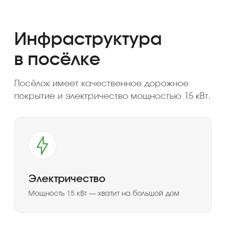
Петровское — это
полноценный
загородный поселок
в окружении природы!
Развитая инфраструктура вблизи посёлка
Внутри поселка
Дороги
Электричество
Рядом с поселком
Магазины
Церковь
Лесная зона
Конный клуб