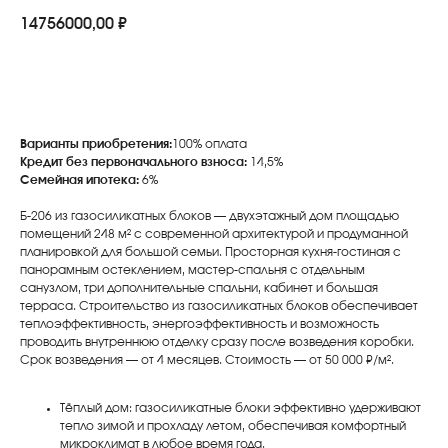
14756000,00
₽
Получить консультацию
Варианты приобретения:
100% оплата
Кредит без первоначального взноса:
14,5%
Семейная ипотека:
6%
Б-206 из газосиликатных блоков — двухэтажный дом площадью
помещений 248 м² с современной архитектурой и продуманной
планировкой для большой семьи. Просторная кухня-гостиная с
панорамным остеклением, мастер-спальня с отдельным
санузлом, три дополнительные спальни, кабинет и большая
терраса. Строительство из газосиликатных блоков обеспечивает
теплоэффективность, энергоэффективность и возможность
проводить внутреннюю отделку сразу после возведения коробки.
Срок возведения — от 4 месяцев. Стоимость — от 50 000 ₽/м².
Тёплый дом: газосиликатные блоки эффективно удерживают
тепло зимой и прохладу летом, обеспечивая комфортный
микроклимат в любое время года.