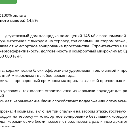
:
100% оплата
ного взноса:
14,5%
и — двухэтажный дом площадью помещений 148 м² с эргономичной 
ухня-гостиная с выходом на террасу, три спальни на втором этаже,
чивают комфортное зонирование пространства. Строительство из 
нергоэффективность, долговечность и комфортный микроклимат. С
0 000 ₽/м².
ь: керамические блоки эффективно удерживают тепло зимой и про
тный микроклимат в любое время года.
амика — проверенный временем материал с высокой прочностью и
 условиях: технология строительства из керамики подходит для р
ий.
имат: керамические блоки способствуют поддержанию оптимально
ровка: 4 комнаты, включая три спальни на втором этаже, гостевую
ыходом на террасу — комфортное зонирование без лишних коридор
ода: керамические блоки позволяют реализовать различные архите
отделки.