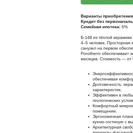
Варианты приобретения
Кредит без первоначаль
Семейная ипотека:
6%
Б-148 из тёплой керамик
4–5 человек. Просторная к
санузел на первом обеспе
Porotherm обеспечивает э
месяцев. Стоимость — от 5
Энергоэффективност
обеспечивая комфор
Долговечность: кер
характеристик.
Эффективен в любых
геологических услов
Комфортный микрокл
помещении.
Эргономичная плани
кухню-гостиную с в
Архитектурная своб
варианты фасадной 