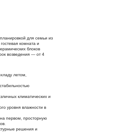
планировкой для семьи из
 гостевая комната и
керамических блоков
рок возведения — от 4
хладу летом,
 стабильностью
азличных климатических и
го уровня влажности в
 на первом, просторную
ов.
ктурные решения и