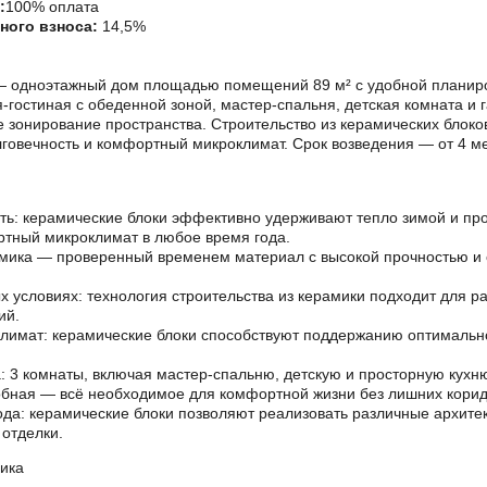
:
100% оплата
ного взноса:
14,5%
 — одноэтажный дом площадью помещений 89 м² с удобной планиро
я-гостиная с обеденной зоной, мастер-спальня, детская комната и
зонирование пространства. Строительство из керамических блоко
говечность и комфортный микроклимат. Срок возведения — от 4 м
ь: керамические блоки эффективно удерживают тепло зимой и про
тный микроклимат в любое время года.
амика — проверенный временем материал с высокой прочностью и
 условиях: технология строительства из керамики подходит для р
ий.
имат: керамические блоки способствуют поддержанию оптимально
: 3 комнаты, включая мастер-спальню, детскую и просторную кухн
обная — всё необходимое для комфортной жизни без лишних корид
ода: керамические блоки позволяют реализовать различные архите
отделки.
ика