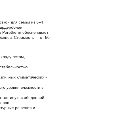
вкой для семьи из 3–4
 гардеробная
в Porotherm обеспечивает
есяцев. Стоимость — от 50
хладу летом,
 стабильностью
азличных климатических и
го уровня влажности в
ю-гостиную с обеденной
оров.
ктурные решения и