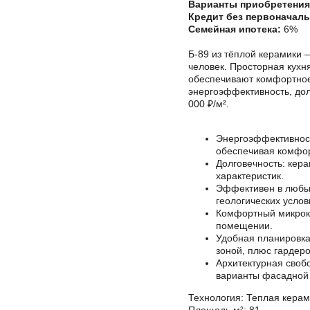
Варианты приобретения
Кредит без первоначаль
Семейная ипотека:
6%
Б-89 из тёплой керамики
человек. Просторная кухн
обеспечивают комфортное 
энергоэффективность, дол
000 ₽/м².
Энергоэффективност
обеспечивая комфор
Долговечность: кер
характеристик.
Эффективен в любых
геологических услов
Комфортный микрокл
помещении.
Удобная планировка
зоной, плюс гардер
Архитектурная своб
варианты фасадной 
Технология: Теплая керам