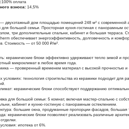
:
100% оплата
ного взноса:
14,5%
и — двухэтажный дом площадью помещений 248 м² с современной а
 для большой семьи. Просторная кухня-гостиная с панорамным ос
злом, три дополнительные спальни, кабинет и большая терраса. С
therm обеспечивает энергоэффективность, долговечность и комфо
в. Стоимость — от 50 000 ₽/м².
ь: керамические блоки эффективно удерживают тепло зимой и про
тный микроклимат в любое время года.
амика — проверенный временем материал с высокой прочностью и
 условиях: технология строительства из керамики подходит для р
ий.
имат: керамические блоки способствуют поддержанию оптимально
вка для большой семьи: 5 комнат, включая мастер-спальню с собс
льни, кабинет и кухню-гостиную с панорамным остеклением.
ктура: большие окна, продуманные пропорции фасадов, большая 
ода: керамические блоки позволяют реализовать различные архите
отделки.
условия: ипотека от 6%.