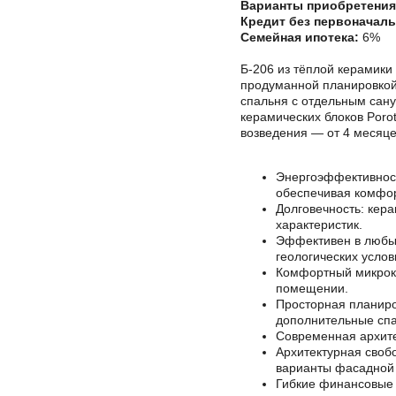
Варианты приобретения
Кредит без первоначаль
Семейная ипотека:
6%
Б-206 из тёплой керамик
продуманной планировкой
спальня с отдельным сану
керамических блоков Poro
возведения — от 4 месяце
Энергоэффективност
обеспечивая комфор
Долговечность: кер
характеристик.
Эффективен в любых
геологических услов
Комфортный микрокл
помещении.
Просторная планиро
дополнительные спа
Современная архите
Архитектурная своб
варианты фасадной 
Гибкие финансовые 