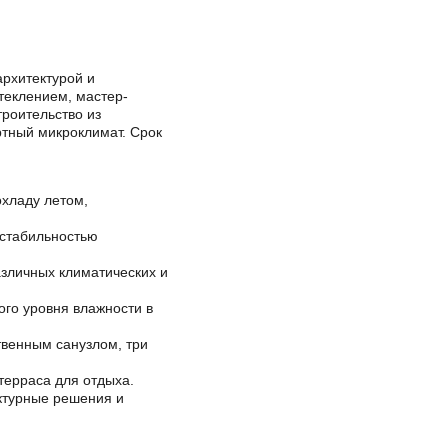
рхитектурой и
теклением, мастер-
троительство из
ртный микроклимат. Срок
хладу летом,
 стабильностью
азличных климатических и
го уровня влажности в
твенным санузлом, три
терраса для отдыха.
ктурные решения и