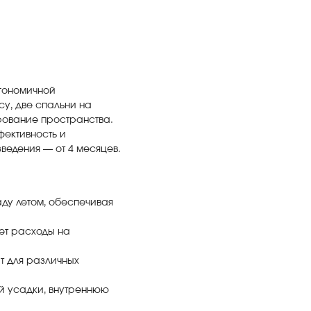
ргономичной
су, две спальни на
рование пространства.
фективность и
ведения — от 4 месяцев.
ду летом, обеспечивая
ет расходы на
ит для различных
ой усадки, внутреннюю