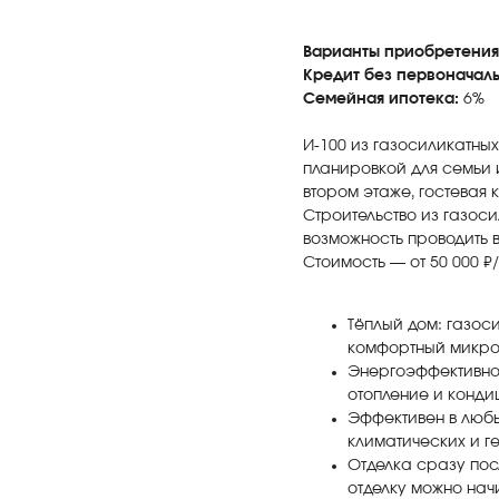
Варианты приобретения
Кредит без первоначаль
Семейная ипотека:
6%
И-100 из газосиликатны
планировкой для семьи и
втором этаже, гостевая
Строительство из газос
возможность проводить 
Стоимость — от 50 000 ₽/
Тёплый дом: газос
комфортный микрок
Энергоэффективнос
отопление и конд
Эффективен в любы
климатических и г
Отделка сразу пос
отделку можно нач