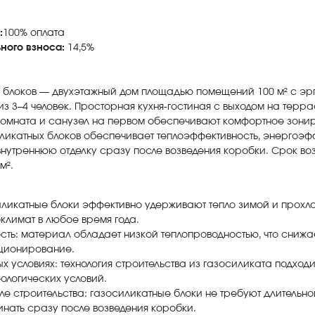
:
100% оплата
ного взноса:
14,5%
х блоков — двухэтажный дом площадью помещений 100 м² с э
з 3–4 человек. Просторная кухня-гостиная с выходом на терра
 комната и санузел на первом обеспечивают комфортное зони
иликатных блоков обеспечивает теплоэффективность, энергоэф
внутреннюю отделку сразу после возведения коробки. Срок воз
м².
иликатные блоки эффективно удерживают тепло зимой и прохла
лимат в любое время года.
ть: материал обладает низкой теплопроводностью, что снижа
иционирование.
х условиях: технология строительства из газосиликата подход
еологических условий.
ле строительства: газосиликатные блоки не требуют длительн
инать сразу после возведения коробки.