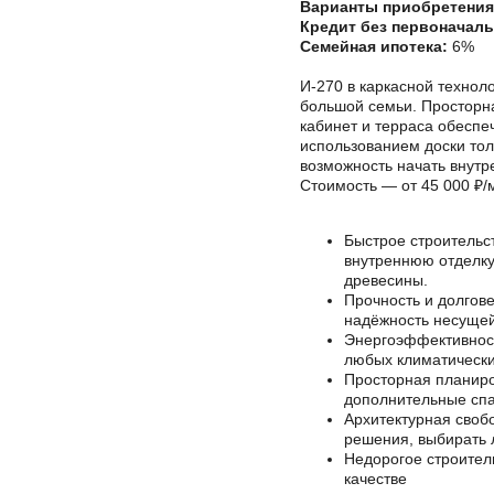
Варианты приобретения
Кредит без первоначаль
Семейная ипотека:
6%
И-270 в каркасной техно
большой семьи. Просторна
кабинет и терраса обеспе
использованием доски то
возможность начать внутр
Стоимость — от 45 000 ₽/м
Быстрое строительс
внутреннюю отделку
древесины.
Прочность и долгове
надёжность несущей
Энергоэффективност
любых климатических
Просторная планиро
дополнительные спа
Архитектурная своб
решения, выбирать 
Недорогое строител
качестве