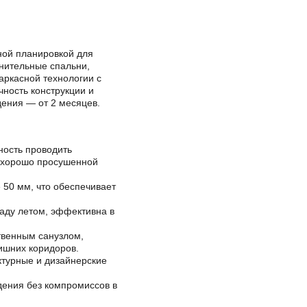
ной планировкой для
лнительные спальни,
аркасной технологии с
ность конструкции и
дения — от 2 месяцев.
ность проводить
ю хорошо просушенной
 50 мм, что обеспечивает
аду летом, эффективна в
твенным санузлом,
ишних коридоров.
ктурные и дизайнерские
дения без компромиссов в