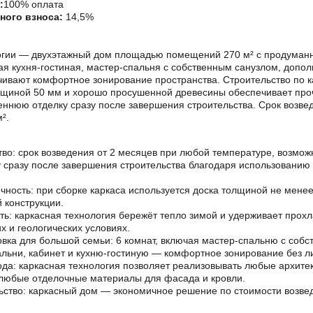
:
100% оплата
ного взноса:
14,5%
логии — двухэтажный дом площадью помещений 270 м² с продуман
я кухня-гостиная, мастер-спальня с собственным санузлом, допо
чивают комфортное зонирование пространства. Строительство по к
лщиной 50 мм и хорошо просушенной древесины обеспечивает проч
еннюю отделку сразу после завершения строительства. Срок возве
².
тво: срок возведения от 2 месяцев при любой температуре, возмож
 сразу после завершения строительства благодаря использовани
чность: при сборке каркаса используется доска толщиной не менее
 конструкции.
ь: каркасная технология бережёт тепло зимой и удерживает прохл
 и геологических условиях.
вка для большой семьи: 6 комнат, включая мастер-спальню с собс
льни, кабинет и кухню-гостиную — комфортное зонирование без л
ода: каркасная технология позволяет реализовывать любые архите
любые отделочные материалы для фасада и кровли.
ьство: каркасный дом — экономичное решение по стоимости возве