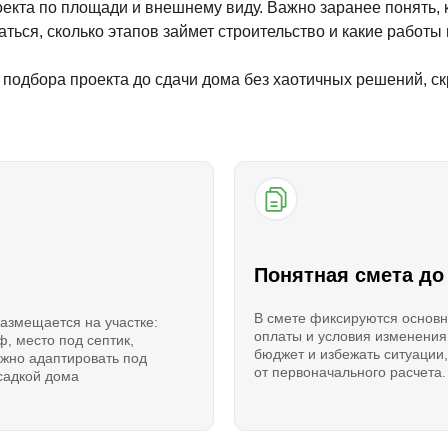
екта по площади и внешнему виду. Важно заранее понять, к
ться, сколько этапов займет строительство и какие работы 
подбора проекта до сдачи дома без хаотичных решений, ск
Понятная смета до
В смете фиксируются основн
размещается на участке:
оплаты и условия изменения
ф, место под септик,
бюджет и избежать ситуации,
ожно адаптировать под
от первоначального расчета.
осадкой дома