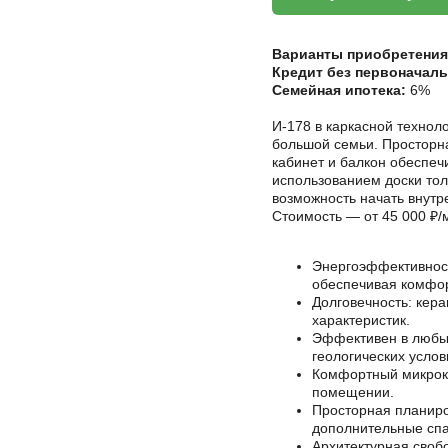
Варианты приобретения
Кредит без первоначаль
Семейная ипотека:
6%
И-178 в каркасной техно
большой семьи. Просторна
кабинет и балкон обеспеч
использованием доски то
возможность начать внутр
Стоимость — от 45 000 ₽/м
Энергоэффективност
обеспечивая комфор
Долговечность: кер
характеристик.
Эффективен в любых
геологических услов
Комфортный микрокл
помещении.
Просторная планиро
дополнительные спа
Архитектурная своб