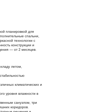
ной планировкой для
ополнительные спальни,
ркасной технологии с
ность конструкции и
дения — от 2 месяцев.
хладу летом,
 стабильностью
азличных климатических и
го уровня влажности в
твенным санузлом, три
ишних коридоров.
ктурные решения и