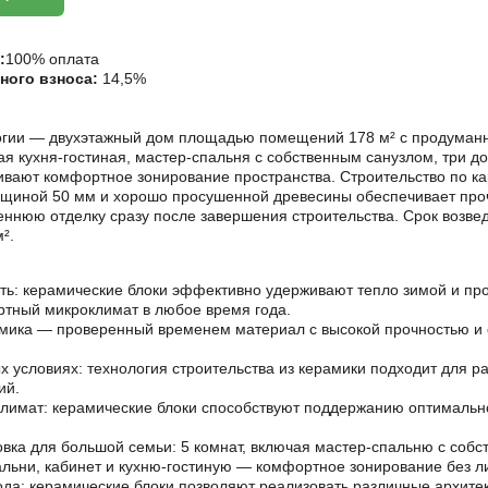
:
100% оплата
ного взноса:
14,5%
логии — двухэтажный дом площадью помещений 178 м² с продуман
я кухня-гостиная, мастер-спальня с собственным санузлом, три д
ивают комфортное зонирование пространства. Строительство по ка
лщиной 50 мм и хорошо просушенной древесины обеспечивает проч
еннюю отделку сразу после завершения строительства. Срок возве
².
ь: керамические блоки эффективно удерживают тепло зимой и про
тный микроклимат в любое время года.
амика — проверенный временем материал с высокой прочностью и
 условиях: технология строительства из керамики подходит для р
ий.
имат: керамические блоки способствуют поддержанию оптимально
вка для большой семьи: 5 комнат, включая мастер-спальню с собс
льни, кабинет и кухню-гостиную — комфортное зонирование без л
ода: керамические блоки позволяют реализовать различные архите