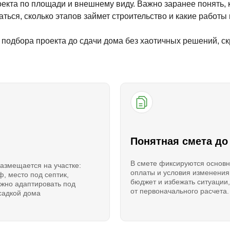
екта по площади и внешнему виду. Важно заранее понять, к
ться, сколько этапов займет строительство и какие работы 
подбора проекта до сдачи дома без хаотичных решений, ск
Понятная смета до
В смете фиксируются основн
размещается на участке:
оплаты и условия изменения
ф, место под септик,
бюджет и избежать ситуации,
ожно адаптировать под
от первоначального расчета.
осадкой дома