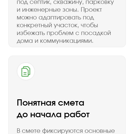
Оцениваем посадку дома, отступы
от границ, въезд, стороны света,
рельеф, размещение септика,
скважины, парковки, террасы
и технических зон
Расчет сметы
4
Готовим предварительный расчет
стоимости строительства с учетом
технологии, комплектации,
фундамента, кровли, окон, фасада
и инженерных решений.
Доработка проекта
5
Корректируем планировку, фасад,
террасу, окна, входную группу,
технические помещения и другие
элементы под пожелания
заказчика.