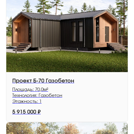
Проект Б-70 Газобетон
Площадь: 70,0м²
Технология: Газобетон
Этажность: 1
5 915 000
₽