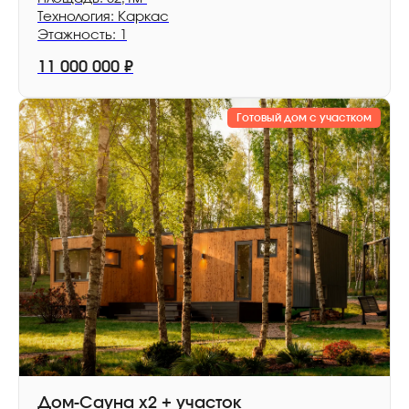
и какие работы войдут в смету.
Технология: Каркас
Этажность: 1
Надежный застройщик помогает
пройти путь от подбора проекта
11 000 000
₽
до сдачи дома без хаотичных
решений, скрытых расходов
Готовый дом с участком
и переделок на стройке.
Адаптация проекта
под участок
Перед строительством важно
проверить, как дом
размещается на участке:
допустимые отступы, въезд,
стороны света, рельеф, место
Дом-Сауна х2 + участок