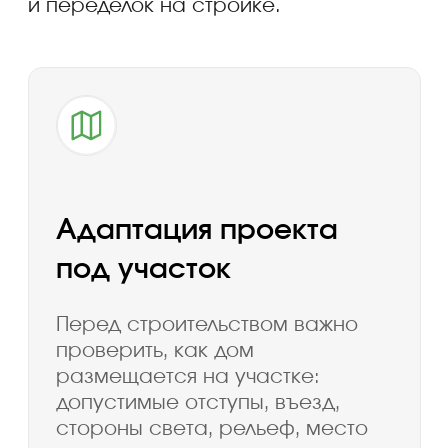
Консультация
1
Обсуждаем участок, состав семьи,
желаемую площадь, бюджет, сроки,
архитектурный стиль и сценарий
проживания.
Подбор подходящих
2
проектов
Предлагаем несколько вариантов
домов по площади, этажности,
материалу, количеству спален
и особенностям планировки.
Проверка проекта
3
под участок