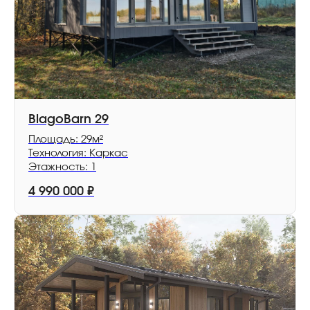
BlagoBarn 29
Площадь: 29м²
Технология: Каркас
Этажность: 1
4 990 000
₽