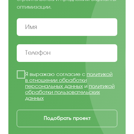
от первоначального расчета.
Подбор технологии
строительства
Каркас, газобетон, теплая
керамика, PreCut или другой
материал выбираются не только
по цене. Важно учитывать
назначение дома, сезонность
проживания, требования
к энергоэффективности,
скорость строительства,
особенности участка
и желаемый уровень отделки.