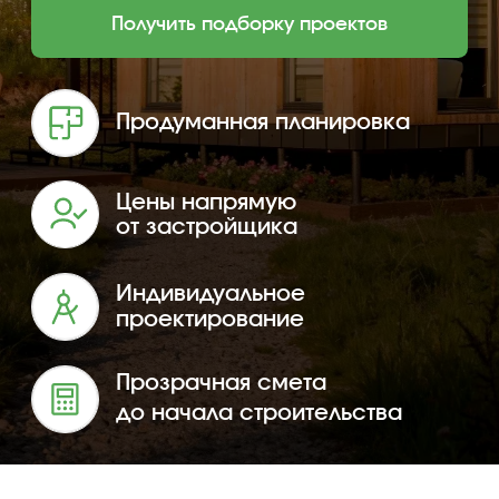
Цены напрямую
от застройщика
Индивидуальное
проектирование
Прозрачная смета
до начала строительства
Одноэтажные дома
Двухэтажные дома
Дома до 100 м²
До
Каталог домов под
строительство