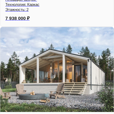
Технология: Каркас
Этажность: 2
7 938 000
₽
Не нашли подходящий
проект?
Подберем несколько вариантов под ваш
участок, бюджет, состав семьи и
желаемый стиль дома. Если проект уже
есть — рассчитаем стоимость
строительства и предложим варианты
оптимизации.