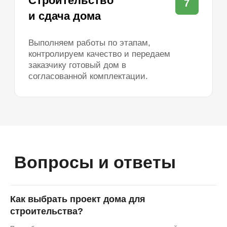
Обращаем ваше внимание на то, что вся представленная
на сайте информация носит исключительно
информационный характер и ни при каких условиях не
является публичной офертой, определяемой
положениями Статьи 437(2) Гражданского кодекса
Российской Федерации.
К нашему сайту подключен сервис веб-аналитики Яндекс.
Метрика, использующий cookie. Оставаясь на сайте,
вы даете свое Согласие на обработку персональных
данных с помощью этого сервиса в порядке, указанном
в
Политике обработки пользовательских данных
и
в
Политике в отношении обработки персональных данных
.
Как выбрать проект дома для
строительства?