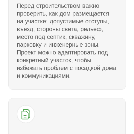
более управляемым.
Как мы работаем
Консультация
1
Обсуждаем участок, состав семьи,
желаемую площадь, бюджет, сроки,
архитектурный стиль и сценарий
проживания.
Подбор подходящих
2
проектов
Предлагаем несколько вариантов