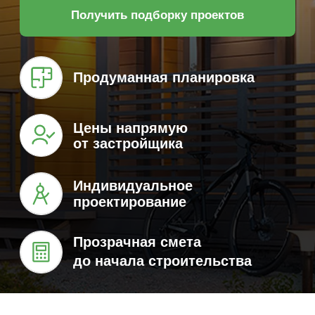
Цены напрямую
от застройщика
Индивидуальное
проектирование
Прозрачная смета
до начала строительства
Одноэтажные дома
Двухэтажные дома
Дома до 100 м²
Дома
Каталог домов под
строительство