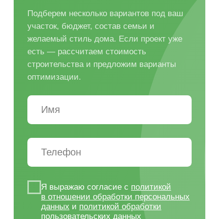
Адаптация проекта
под участок
Перед строительством важно
проверить, как дом размещается
на участке: допустимые отступы,
въезд, стороны света, рельеф,
место под септик, скважину,
парковку и инженерные зоны.
Проект можно адаптировать под
конкретный участок, чтобы
избежать проблем с посадкой дома
и коммуникациями.
Понятная смета
до начала работ