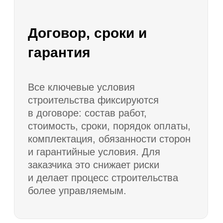
Отправить
Популярные
проекты домов
Каменные
До 50 м²
До 60 м²
До 80 м²
100–120 м²
120–150 м²
200–250 м²
Большие
Маленькие
С 4 спальнями
Одноэтажные каркасные
Двухэтажные каркасные