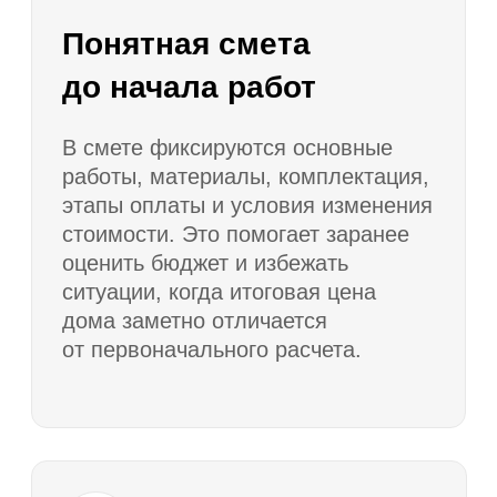
домов по площади, этажности,
материалу, количеству спален
и особенностям планировки.
Проверка проекта
3
под участок
Оцениваем посадку дома, отступы
от границ, въезд, стороны света,
рельеф, размещение септика,
скважины, парковки, террасы
и технических зон
Расчет сметы
4
Готовим предварительный расчет
стоимости строительства с учетом
технологии, комплектации,
фундамента, кровли, окон, фасада
и инженерных решений.