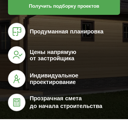
Цены напрямую
от застройщика
Индивидуальное
проектирование
Прозрачная смета
до начала строительства
Одноэтажные дома
Двухэтажные дома
Дома до 100 м²
Дома
Каталог домов под
строительство