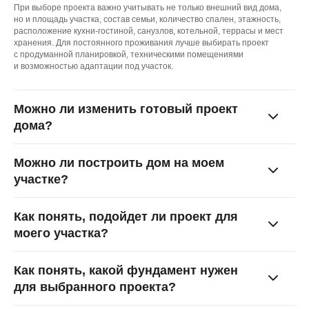
При выборе проекта важно учитывать не только внешний вид дома,
но и площадь участка, состав семьи, количество спален, этажность,
Есть жалоба или предложение?
расположение кухни-гостиной, санузлов, котельной, террасы и мест
хранения. Для постоянного проживания лучше выбирать проект
с продуманной планировкой, техническими помещениями
Написать директору
и возможностью адаптации под участок.
Можно ли изменить готовый проект
дома?
Обращаем ваше внимание на то, что вся представленная
Можно ли построить дом на моем
на сайте информация носит исключительно
информационный характер и ни при каких условиях не
участке?
является публичной офертой, определяемой
положениями Статьи 437(2) Гражданского кодекса
Российской Федерации.
Как понять, подойдет ли проект для
К нашему сайту подключен сервис веб-аналитики Яндекс.
моего участка?
Метрика, использующий cookie. Оставаясь на сайте,
вы даете свое Согласие на обработку персональных
данных с помощью этого сервиса в порядке, указанном
в
Политике обработки пользовательских данных
и
Как понять, какой фундамент нужен
в
Политике в отношении обработки персональных данных
.
для выбранного проекта?