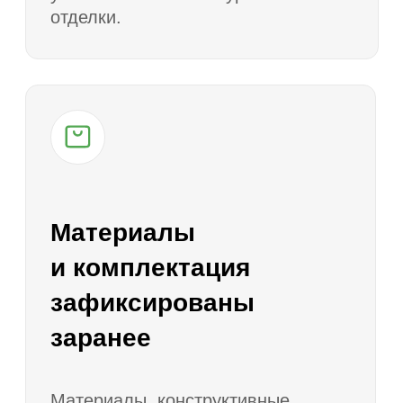
Расчет сметы
4
Готовим предварительный расчет
стоимости строительства с учетом
технологии, комплектации,
фундамента, кровли, окон, фасада
и инженерных решений.
Доработка проекта
5
Корректируем планировку, фасад,
террасу, окна, входную группу,
технические помещения и другие
элементы под пожелания заказчика.
Договор и подготовка к
6
строительству