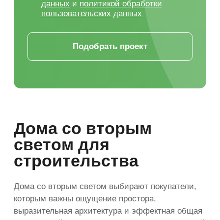
без хаотичных решений, скрытых
расходов и переделок на стройке.
Адаптация проекта
под участок
Перед строительством важно
проверить, как дом размещается
на участке: допустимые отступы,
въезд, стороны света, рельеф,
место под септик, скважину,
парковку и инженерные зоны.
Проект можно адаптировать под
конкретный участок, чтобы
избежать проблем с посадкой дома
и коммуникациями.