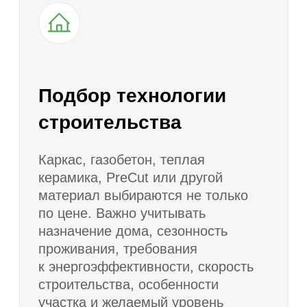
Обсуждаем участок, состав семьи,
желаемую площадь, бюджет, сроки,
архитектурный стиль и сценарий
проживания.
Подбор подходящих
2
проектов
Предлагаем несколько вариантов
домов по площади, этажности,
материалу, количеству спален
и особенностям планировки.
Проверка проекта
3
под участок
Оцениваем посадку дома, отступы
от границ, въезд, стороны света,
рельеф, размещение септика,
скважины, парковки, террасы
и технических зон