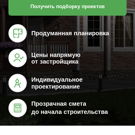
Цены напрямую
от застройщика
Индивидуальное
проектирование
Прозрачная смета
до начала строительства
Одноэтажные дома
Двухэтажные дома
Дома до 100 м²
Дома
Каталог домов под
строительство