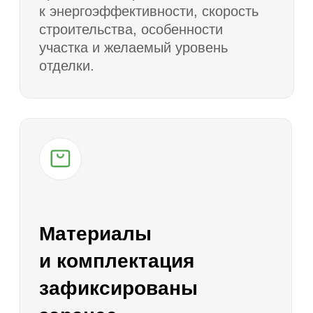
от границ, въезд, стороны света,
рельеф, размещение септика,
скважины, парковки, террасы
и технических зон
Расчет сметы
4
Готовим предварительный расчет
стоимости строительства с учетом
технологии, комплектации,
фундамента, кровли, окон, фасада
и инженерных решений.
Доработка проекта
5
Корректируем планировку, фасад,
террасу, окна, входную группу,
технические помещения и другие
элементы под пожелания заказчика.