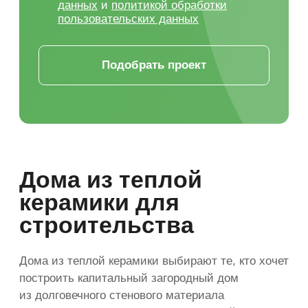
Надежный застройщик помогает пройти
путь от подбора проекта до сдачи дома
без хаотичных решений, скрытых
расходов и переделок на стройке.
Адаптация проекта
под участок
Перед строительством важно
проверить, как дом размещается
на участке: допустимые отступы,
въезд, стороны света, рельеф,
место под септик, скважину,
парковку и инженерные зоны.
Проект можно адаптировать под