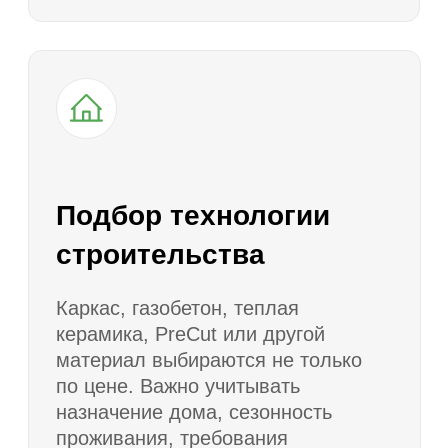
Консультация
1
Обсуждаем участок, состав семьи,
желаемую площадь, бюджет, сроки,
архитектурный стиль и сценарий
проживания.
Подбор подходящих
2
проектов
Предлагаем несколько вариантов
домов по площади, этажности,
материалу, количеству спален
и особенностям планировки.
Проверка проекта
3
под участок
Оцениваем посадку дома, отступы