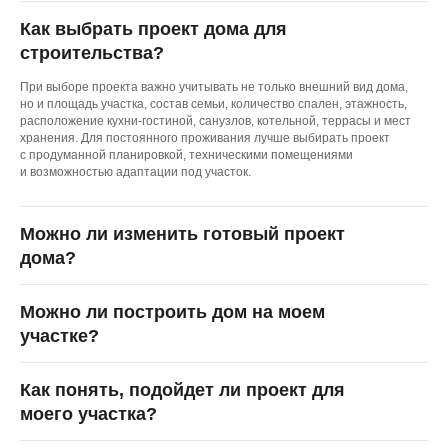
Как выбрать проект дома для
строительства?
При выборе проекта важно учитывать не только внешний вид дома,
Есть жалоба или предложение?
но и площадь участка, состав семьи, количество спален, этажность,
расположение кухни-гостиной, санузлов, котельной, террасы и мест
Написать директору
хранения. Для постоянного проживания лучше выбирать проект
с продуманной планировкой, техническими помещениями
и возможностью адаптации под участок.
Можно ли изменить готовый проект
дома?
Обращаем ваше внимание на то, что вся представленная
на сайте информация носит исключительно
информационный характер и ни при каких условиях не
Можно ли построить дом на моем
является публичной офертой, определяемой
участке?
положениями Статьи 437(2) Гражданского кодекса
Российской Федерации.
К нашему сайту подключен сервис веб-аналитики Яндекс.
Как понять, подойдет ли проект для
Метрика, использующий cookie. Оставаясь на сайте,
моего участка?
вы даете свое Согласие на обработку персональных
данных с помощью этого сервиса в порядке, указанном
в
Политике обработки пользовательских данных
и