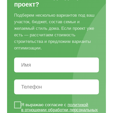
надежным и рассчитанным на круглогодичную
эксплуатацию...
Читать далее...
Преимущества
строительства дома
с надежным
застройщиком
Строительство дома — это не только
выбор проекта по площади и внешнему
виду. Важно заранее понять, как дом
встанет на участок, какой фундамент
потребуется, какие материалы будут
использоваться, сколько этапов займет
строительство и какие работы войдут
в смету.