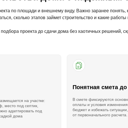
екта по площади и внешнему виду. Важно заранее понять, к
ться, сколько этапов займет строительство и какие работы 
подбора проекта до сдачи дома без хаотичных решений, ск
Понятная смета до
В смете фиксируются основн
размещается на участке:
оплаты и условия изменения
ф, место под септик,
бюджет и избежать ситуации,
ожно адаптировать под
от первоначального расчета.
осадкой дома